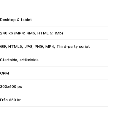
Desktop & tablet
240 kb (MP4: 4Mb, HTML 5: 1Mb)
GIF, HTML5, JPG, PNG, MP4, Third-party script
Startsida, artikelsida
CPM
300x600 px
Från 650 kr